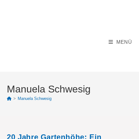
Zum
Inhalt
springen
MENÜ
Manuela Schwesig
>
Manuela Schwesig
20 Jahre Gartenhöhe: Ein