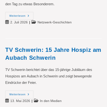
den Tag zu etwas Besonderem.
20
Weiterlesen
Jahre
Beitrag
Beitrags-
2. Juli 2026
Netzwerk-Geschichten
Gartenhöhe:
Ein
veröffentlicht:
Kategorie:
Jubiläum
Voller
Begegnungen
Und
Erinnerungen
TV Schwerin: 15 Jahre Hospiz am
Aubach Schwerin
TV Schwerin berichtet über das 15-jährige Jubiläum des
Hospizes am Aubach in Schwerin und zeigt bewegende
Eindrücke der Feier.
TV
Weiterlesen
Schwerin:
Beitrag
Beitrags-
13. Mai 2026
In den Medien
15
Jahre
veröffentlicht:
Kategorie: