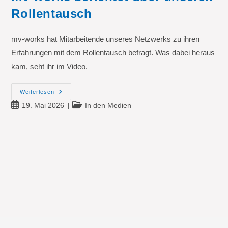
Rollentausch
mv-works hat Mitarbeitende unseres Netzwerks zu ihren
Erfahrungen mit dem Rollentausch befragt. Was dabei heraus
kam, seht ihr im Video.
Mv-
Weiterlesen
Works
Beitrag
Beitrags-
19. Mai 2026
In den Medien
Berichtet
Über
veröffentlicht:
Kategorie:
Unseren
Rollentausch