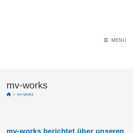
Zum
Inhalt
springen
MENÜ
mv-works
>
mv-works
mv-works berichtet über unseren